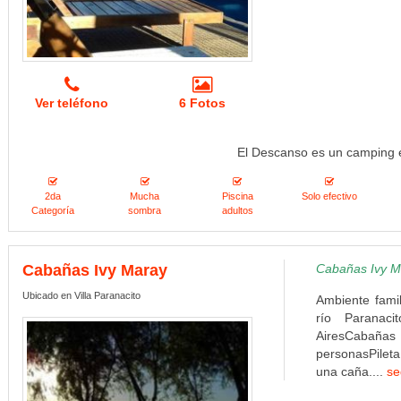
Ver teléfono
6 Fotos
El Descanso es un camping 
2da
Mucha
Piscina
Solo efectivo
Categoría
sombra
adultos
Cabañas Ivy Maray
Cabañas Ivy Ma
Ubicado en Villa Paranacito
Ambiente famil
río Parana
AiresCabañas
personasPileta
una caña....
se