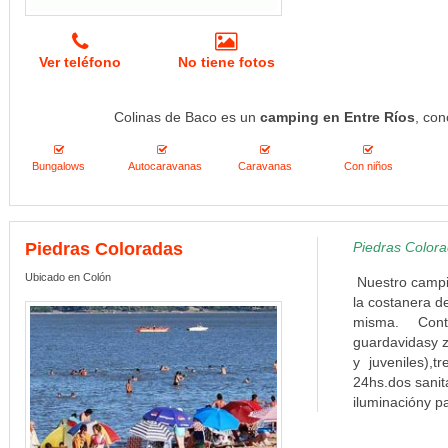
Ver teléfono
No tiene fotos
Colinas de Baco es un
camping en Entre Ríos
, con
Bungalows
Autocaravanas
Caravanas
Con niños
Piedras Coloradas
Piedras Colora
Ubicado en Colón
Nuestro campin
la costanera d
misma. Cont
guardavidasy z
y juveniles),
24hs.dos sanit
iluminacióny pa