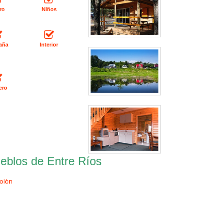
ro
Niños
aña
Interior
ero
eblos de Entre Ríos
olón