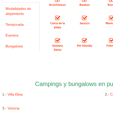
Económicos
Baratos
Ene
Modalidades de
alojamiento
Cerca de la
Jacuzzi
Mont
Temporada
playa
Eventos
Bungalows
Semana
Pet friendly
Febr
Santa
Campings y bungalows en pu
1.-
Villa Elisa
2.-
C
3.-
Victoria