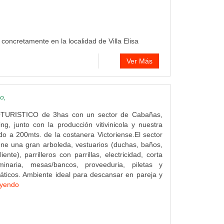
, concretamente en la localidad de Villa Elisa
Ver Más
o,
TURISTICO de 3has con un sector de Cabañas,
g, junto con la producción vitivinicola y nuestra
o a 200mts. de la costanera Victoriense.El sector
ne una gran arboleda, vestuarios (duchas, baños,
iente), parrilleros con parrillas, electricidad, corta
uminaria, mesas/bancos, proveeduria, piletas y
ticos. Ambiente ideal para descansar en pareja y
eyendo