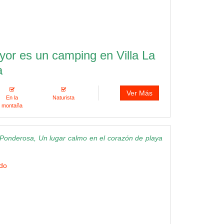
r es un camping en Villa La
a
Ver Más
En la
Naturista
montaña
Ponderosa, Un lugar calmo en el corazón de playa
ndo