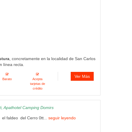
stura
, concretamente en la localidad de San Carlos
 línea recta.
Ver Más
Barato
Acepta
tarjetas de
crédito
i, Apathotel Camping Domirs
l faldeo del Cerro 0tt...
seguir leyendo