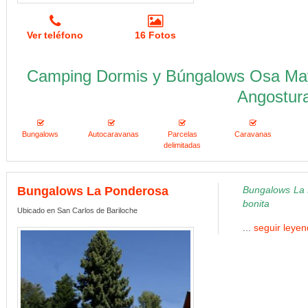
Ver teléfono
16 Fotos
Camping Dormis y Búngalows Osa Mayo
Angostur
Bungalows
Autocaravanas
Parcelas
Caravanas
delimitadas
Bungalows La Ponderosa
Bungalows La 
bonita
Ubicado en San Carlos de Bariloche
...
seguir leye