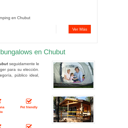
amping en Chubut
Ver Más
y bungalows en Chubut
ubut
seguidamente le
ger para su elección.
oría, público ideal,
ana
Pet friendly
ta