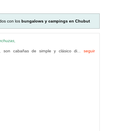
dos con los
bungalows y campings en Chubut
echuzas,
, son cabañas de simple y clásico di...
seguir