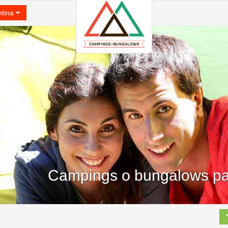
ntina
Campings o bungalows pa