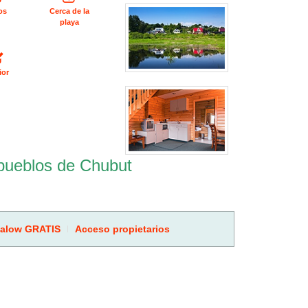
os
Cerca de la
playa
ior
pueblos de Chubut
galow GRATIS
Acceso propietarios