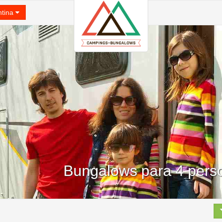
ntina
Bungalows para 4 perso